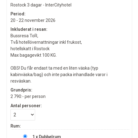
Rostock 3 dagar - InterCityhotel
Period:
20 - 22 november 2026
Inkluderat i resan:
Bussresa ToR,
Två hotellövernattningar inkl frukost,
hotellskatt i Rostock
Max bagagevikt 100 KG.
OBS! Du får endast ta med en liten väska (typ
kabinväska/bag) och inte packa inhandlade varor i
resväskan.
Grundpris:
2 790:-
per person
Antal personer:
Rum:
1 x Dubbelrum