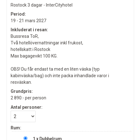
Rostock 3 dagar - InterCityhotel
Period:
19 - 21 mars 2027
Inkluderat i resan:
Bussresa ToR,
Två hotellövernattningar inkl frukost,
hotellskatt i Rostock
Max bagagevikt 100 KG.
OBS! Du får endast ta med en liten väska (typ
kabinväska/bag) och inte packa inhandlade varor i
resväskan.
Grundpris:
2 890:-
per person
Antal personer:
Rum:
1 x Dubbelrum