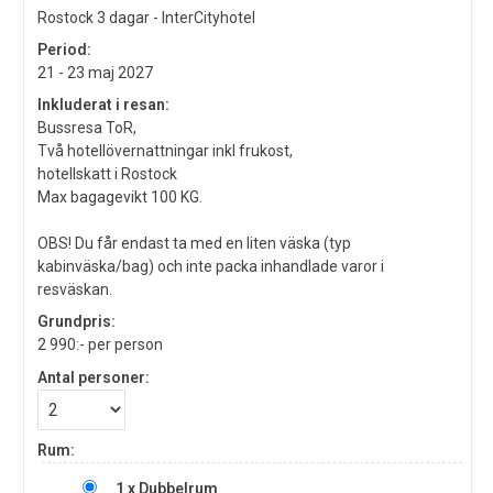
Rostock 3 dagar - InterCityhotel
Period:
21 - 23 maj 2027
Inkluderat i resan:
Bussresa ToR,
Två hotellövernattningar inkl frukost,
hotellskatt i Rostock
Max bagagevikt 100 KG.
OBS! Du får endast ta med en liten väska (typ
kabinväska/bag) och inte packa inhandlade varor i
resväskan.
Grundpris:
2 990:-
per person
Antal personer:
Rum:
1 x Dubbelrum