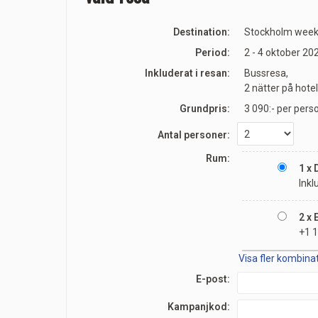
Destination:
Stockholm weeke
Period:
2 - 4 oktober 20
Inkluderat i resan:
Bussresa,
2 nätter på hote
Grundpris:
3 090:-
per pers
Antal personer:
Rum:
1 x
Inkl
2 x
+1 1
Visa fler kombina
E-post:
Kampanjkod: