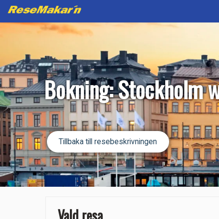
Bokning: Stockholm 
Tillbaka till resebeskrivningen
Vald resa