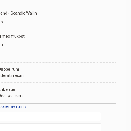
nd - Scandic Wallin
26
ll med frukost,
on
 Dubbelrum
uderat i resan
 Enkelrum
60:- per rum
tioner av rum »