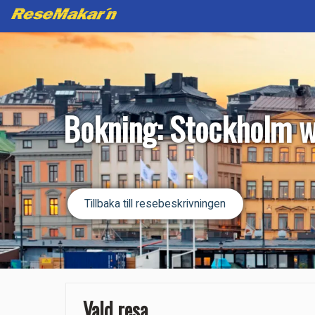
Bokning: Stockholm 
Tillbaka till resebeskrivningen
Vald resa