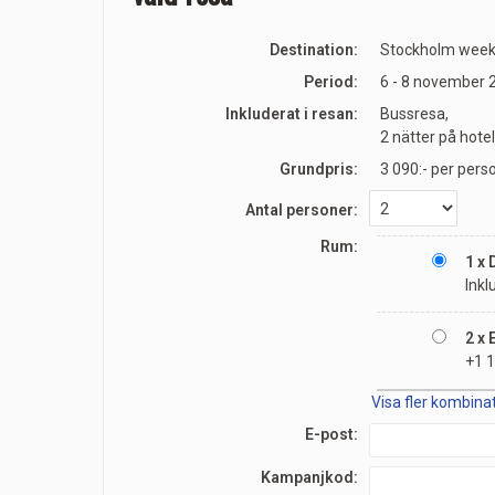
Destination:
Stockholm weeke
Period:
6 - 8 november 
Inkluderat i resan:
Bussresa,
2 nätter på hote
Grundpris:
3 090:-
per pers
Antal personer:
Rum:
1 x
Inkl
2 x
+1 1
Visa fler kombina
E-post:
Kampanjkod: