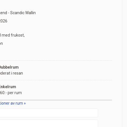
nd - Scandic Wallin
2026
ll med frukost,
on
 Dubbelrum
uderat i resan
 Enkelrum
60:- per rum
tioner av rum »