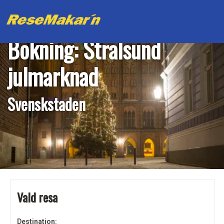
Bokning: Stralsund
julmarknad
Svenskstaden
Vald resa
Destination: