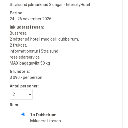
Stralsund julmarknad 3 dagar - IntercityHotel
Period:
24 - 26 november 2026
Inkluderat i resan:
Bussresa,
2 nätter på hotell med del i dubbelrum,
2 frukost,
informationstur i Stralsund
reseledarservice,
MAX bagagevikt 50 kg
Grundpris:
3 090:-
per person
Antal personer:
Rum:
1 x Dubbelrum
Inkluderat i resan