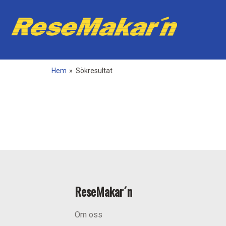
Hem
»
Sökresultat
ReseMakar´n
Om oss