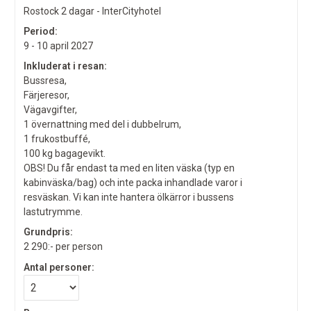
Rostock 2 dagar - InterCityhotel
Period:
9 - 10 april 2027
Inkluderat i resan:
Bussresa,
Färjeresor,
Vägavgifter,
1 övernattning med del i dubbelrum,
1 frukostbuffé,
100 kg bagagevikt.
OBS! Du får endast ta med en liten väska (typ en
kabinväska/bag) och inte packa inhandlade varor i
resväskan. Vi kan inte hantera ölkärror i bussens
lastutrymme.
Grundpris:
2 290:-
per person
Antal personer: