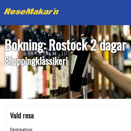
Bokning: Rostock 2 dagar
Shoppingklassiker!
Vald resa
Destination: