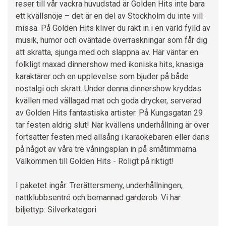
reser till vår vackra huvudstad är Golden Hits inte bara
ett kvällsnöje – det är en del av Stockholm du inte vill
missa. På Golden Hits kliver du rakt in i en värld fylld av
musik, humor och oväntade överraskningar som får dig
att skratta, sjunga med och slappna av. Här väntar en
folkligt maxad dinnershow med ikoniska hits, knasiga
karaktärer och en upplevelse som bjuder på både
nostalgi och skratt. Under denna dinnershow kryddas
kvällen med vällagad mat och goda drycker, serverad
av Golden Hits fantastiska artister. På Kungsgatan 29
tar festen aldrig slut! När kvällens underhållning är över
fortsätter festen med allsång i karaokebaren eller dans
på något av våra tre våningsplan in på småtimmarna.
Välkommen till Golden Hits - Roligt på riktigt!
I paketet ingår: Trerättersmeny, underhållningen,
nattklubbsentré och bemannad garderob. Vi har
biljettyp: Silverkategori