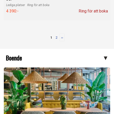
Ring för att boka
4 390:-
Ring för att boka
1
2
››
Boende