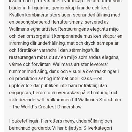
kvalitet och professionellt värdskap i en atmosfär som
bjuder in till njutning, gemenskap,firande och fest.
Kvällen kombinerar storslagen scenunderhållning med
en säsongsbaserad flerrättersmeny, serverad av
Wallmans egna artister. Restaurangens eleganta miljö
och den omsorgsfullt komponerade musiken skapar en
inramning där underhållning, mat och dryck samspelar
och förstärker varandra.I den stämningsfulla
restaurangen möts du av en miljö som andas elegans,
värme och förväntan. Wallmans artister levererar
nummer med sång, dans och visuella överraskningar i
en produktion av hög internationell klass – en
upplevelse där publiken inte bara betraktar, utan
engageras, berörs och överraskas på ett naturligt och
inkluderande sätt. Välkommen till Wallmans Stockholm
- The World´s Greatest Dinnershow
I paketet ingår: Flerrätters meny, underhållning och
bemannad garderob. Vi har biljettyp: Silverkategori