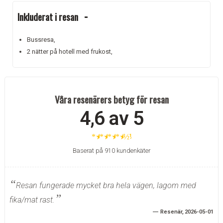
Inkluderat i resan
Bussresa,
2 nätter på hotell med frukost,
Våra resenärers betyg för resan
4,6 av 5
★
★
★
★
½
Baserat på 910 kundenkäter
Resan fungerade mycket bra hela vägen, lagom med
fika/mat rast.
Resenär
2026-05-01