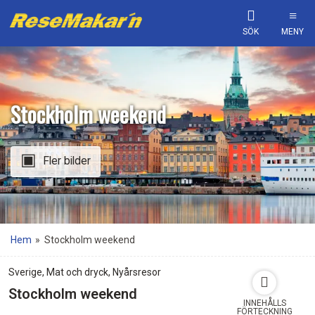
SÖK
MENY
Stockholm weekend
Fler bilder
Hem
»
Stockholm weekend
Sverige
,
Mat och dryck
,
Nyårsresor
Stockholm weekend
INNEHÅLLS
FÖRTECKNING