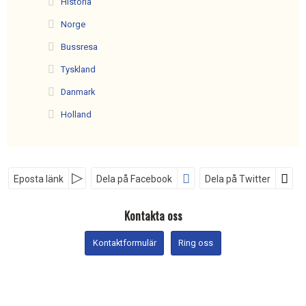
Historia
Norge
Bussresa
Tyskland
Danmark
Holland
Eposta länk
Dela på Facebook
Dela på Twitter
Sociala medier
Kontakta oss
Kontaktformulär
Ring oss
Nyhetsbrev
ReseMakar´n