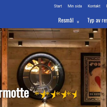
Start
Min sida
Kontakt
Resmål
Typ av re
armotte
★
★
★
★