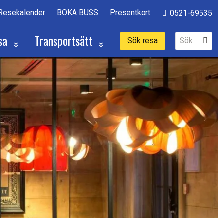
Resekalender
BOKA BUSS
Presentkort
0521-69535
sa
Transportsätt
Sök resa