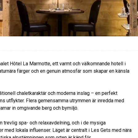
halet Hôtel La Marmotte, ett varmt och välkomnande hotell i
, naturnära färger och en genuin atmosfär som skapar en känsla
tionell chaletkaraktär och moderna inslag – en perfekt
ens utflykter. Flera gemensamma utrymmen är inredda med
 ramar in omgivande berg och bymiljö.
 en trevlig spa- och relaxavdelning, och i de mysiga
 med lokala influenser. Läget är centralt i Les Gets med nära
stiska alpstämningen som orten är känd för.