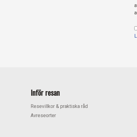
a
a
L
Inför resan
Resevillkor & praktiska råd
Avreseorter