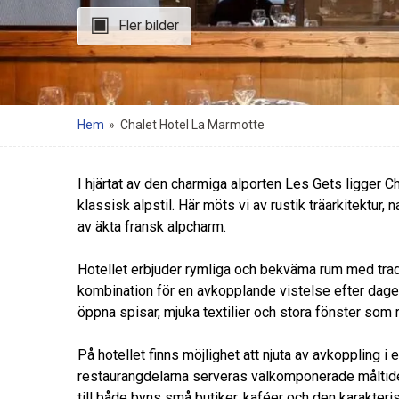
Fler bilder
Hem
»
Chalet Hotel La Marmotte
I hjärtat av den charmiga alporten Les Gets ligger C
klassisk alpstil. Här möts vi av rustik träarkitektur
av äkta fransk alpcharm.
Hotellet erbjuder rymliga och bekväma rum med tradi
kombination för en avkopplande vistelse efter dag
öppna spisar, mjuka textilier och stora fönster som
På hotellet finns möjlighet att njuta av avkoppling i
restaurangdelarna serveras välkomponerade måltider
till både byns små butiker, kaféer och den karakteri