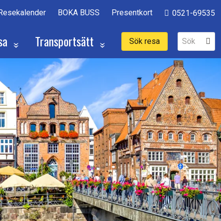
Resekalender
BOKA BUSS
Presentkort
0521-69535
sa
Transportsätt
Sök resa