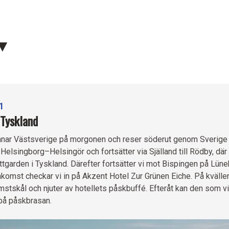
1
Tyskland
mnar Västsverige på morgonen och reser söderut genom Sverige 
 Helsingborg–Helsingör och fortsätter via Själland till Rödby, där 
Puttgarden i Tyskland. Därefter fortsätter vi mot Bispingen på Lün
nkomst checkar vi in på Akzent Hotel Zur Grünen Eiche. På kväll
mstskål och njuter av hotellets påskbuffé. Efteråt kan den som vil
 på påskbrasan.