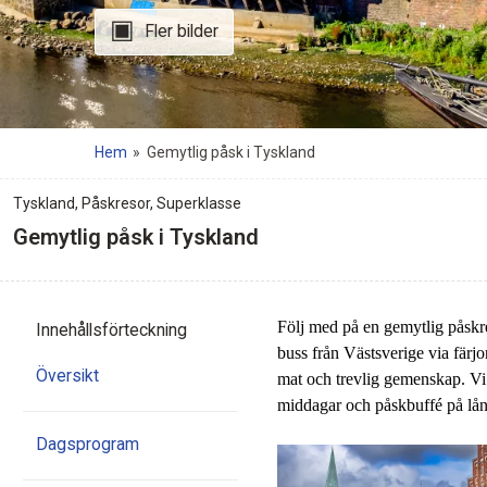
Fler bilder
Hem
»
Gemytlig påsk i Tyskland
Tyskland
,
Påskresor
,
Superklasse
Gemytlig påsk i Tyskland
Följ med på en gemytlig påskr
Innehålls
förteckning
buss från Västsverige via fär
Översikt
mat och trevlig gemenskap. Vi
middagar och påskbuffé på lå
Dagsprogram