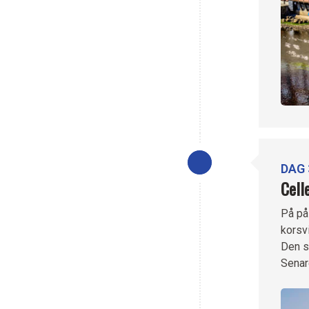
DAG 
Cell
På på
korsv
Den s
Senar