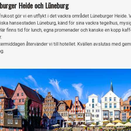
burger Heide och Lüneburg
 frukost gör vi en utflykt i det vackra området Lüneburger Heide.
riska hansestaden Lüneburg, känd för sina vackra tegelhus, mysig
 Här finns tid för lunch, egna promenader och kanske en kopp kaf
.
termiddagen återvänder vi till hotellet. Kvällen avslutas med ge
g.