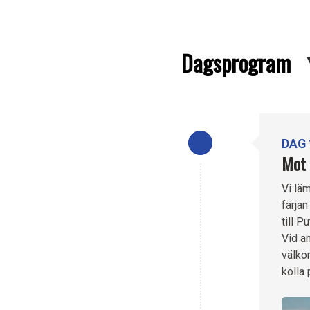
Dagsprogram
DAG 
Mot 
Vi lä
färjan
till 
Vid a
välko
kolla