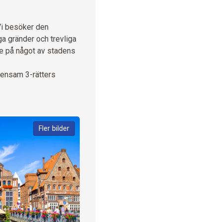
 Vi besöker den
a gränder och trevliga
fe på något av stadens
mensam 3-rätters
Fler bilder