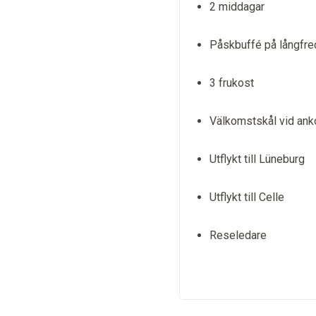
2 middagar
Påskbuffé på långfr
3 frukost
Välkomstskål vid an
Utflykt till Lüneburg
Utflykt till Celle
Reseledare