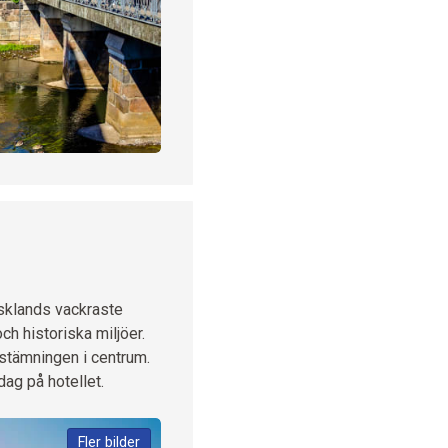
ysklands vackraste
ch historiska miljöer.
kstämningen i centrum.
ag på hotellet.
Fler bilder