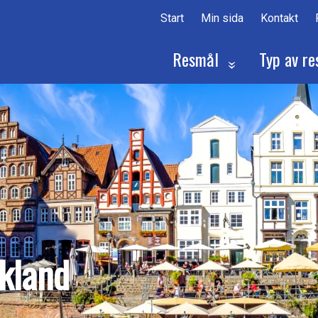
Start
Min sida
Kontakt
Resmål
Typ av re
skland