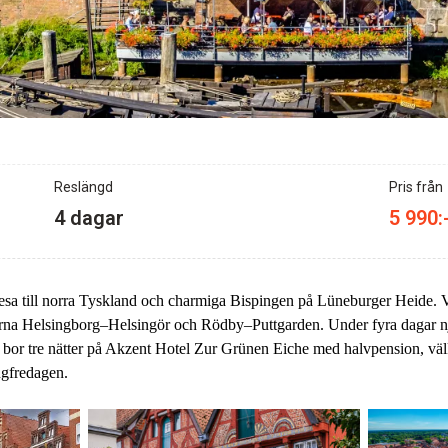
Reslängd
Pris från
4 dagar
5 990:
esa till norra Tyskland och charmiga Bispingen på Lüneburger Heide. 
jorna Helsingborg–Helsingör och Rödby–Puttgarden. Under fyra dagar nj
 bor tre nätter på Akzent Hotel Zur Grünen Eiche med halvpension, välk
ngfredagen.