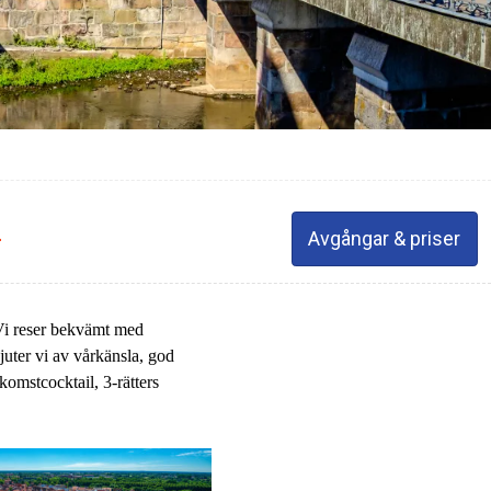
-
Avgångar & priser
Vi reser bekvämt med
uter vi av vårkänsla, god
omstcocktail, 3-rätters