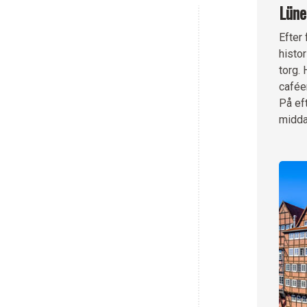
Lüne
Efter
histo
torg.
caféer
På ef
midda