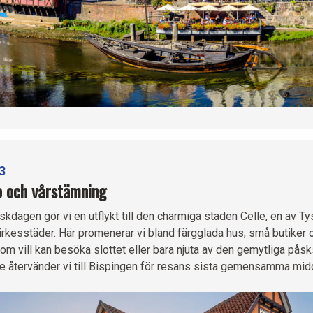
3
e och vårstämning
skdagen gör vi en utflykt till den charmiga staden Celle, en av T
irkesstäder. Här promenerar vi bland färgglada hus, små butiker o
om vill kan besöka slottet eller bara njuta av den gemytliga pås
e återvänder vi till Bispingen för resans sista gemensamma midd