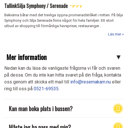
TallinkSilja Symphony / Serenade
★
★
★
Bekväma båtar med det trevliga öppna promenadstråket i mitten. På Silja
Symphony och Silja Serenade finns något för hela familjen: Ett stort
utbud av shopping till förmånliga havspriser, restauranger...
Läs mer
Mer information
Nedan kan du läsa de vanligaste frågorna vi får och svaren
på dessa. Om du inte kan hitta svaret på din fråga, kontakta
oss genom att skicka ett mail till
info@resemakarn.nu
eller
ring till oss på
0521-69535
.
Kan man boka plats i bussen?
Måste jag ha pass med mig?