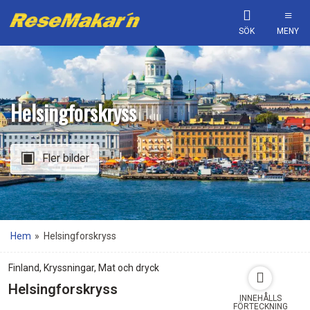
SÖK
MENY
Helsingforskryss
Fler bilder
Hem
»
Helsingforskryss
Finland
,
Kryssningar
,
Mat och dryck
Helsingforskryss
INNEHÅLLS
FÖRTECKNING