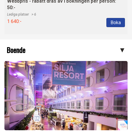
Webbpris - rabatt dras av i bokningen per person:
50:-
> 6
1 640:-
Boka
Boende