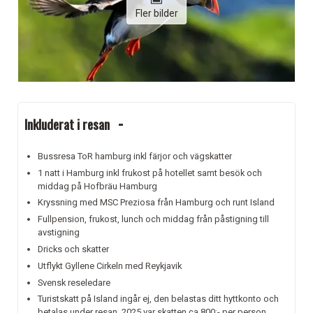
Fler bilder
Inkluderat i resan
Bussresa ToR hamburg inkl färjor och vägskatter
1 natt i Hamburg inkl frukost på hotellet samt besök och
middag på Hofbräu Hamburg
Kryssning med MSC Preziosa från Hamburg och runt Island
Fullpension, frukost, lunch och middag från påstigning till
avstigning
Dricks och skatter
Utflykt Gyllene Cirkeln med Reykjavik
Svensk reseledare
Turistskatt på Island ingår ej, den belastas ditt hyttkonto och
betalas under resan. 2025 var skatten ca 800:- per person.