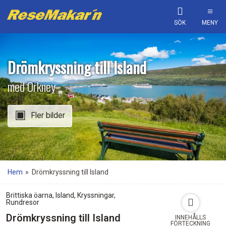
SÖK
MENY
Drömkryssning till Island
med Orkney
Fler bilder
Hem
»
Drömkryssning till Island
Brittiska öarna
,
Island
,
Kryssningar
,
Rundresor
Drömkryssning till Island
INNEHÅLLS
FÖRTECKNING