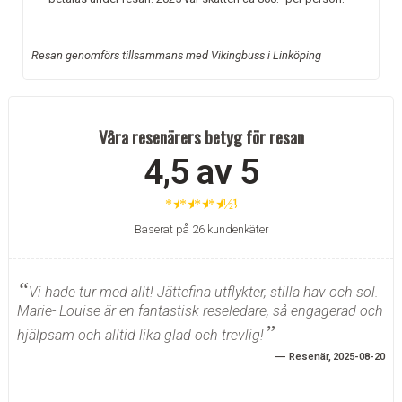
Resan genomförs tillsammans med Vikingbuss i Linköping
Våra resenärers betyg för resan
4,5 av 5
★
★
★
★
½
Baserat på 26 kundenkäter
Vi hade tur med allt! Jättefina utflykter, stilla hav och sol.
Marie- Louise är en fantastisk reseledare, så engagerad och
hjälpsam och alltid lika glad och trevlig!
Resenär
2025-08-20