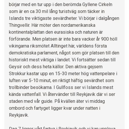
börjar med en tur upp i den berömda Gyllene Cirkeln
som är en ca 30 mil lång turistväg som täcker in
Islands tre viktigaste sevärdheter. Vi börjar i dalgången
Thingvellir. Här möter den nordamerikanska
kontinentalplattan den eurasiska och naturen är
förförande. Men platsen är inte bara vacker år 900 höll
vikingarna riksmötet Alltinget här, världens första
demokratiska parlament, något som gör platsen till den
historiskt mest viktiga i landet. Vi fortsätter sedan till
Geysir och dess heta källor. Den aktiva gejsern
Strokkur kastar upp en 15-30 meter hög vattenpelare i
luften var 5-10 minut, en riktigt häftig sevärdhet som
trollbinder besökarna. I Gullfoss ser vi Islands mest
kända vattenfall. Vi återvänder till Reykjavik där vi ser
staden med vår guide. På kvällen äter vi middag
ombord och fartyget ligger kvar under natten i
Reykjavik.
Dag 7 ligger vårt fartyg i Reykjavik och vi kan uppleva