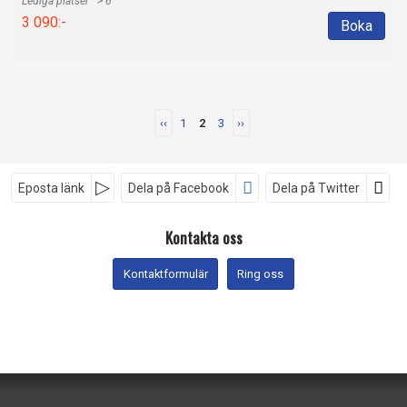
> 6
3 090:-
Boka
‹‹
1
2
3
››
Eposta länk
Dela på Facebook
Dela på Twitter
Sociala medier
Kontakta oss
Kontaktformulär
Ring oss
Nyhetsbrev
ReseMakar´n
Parallellgatan 14
462 24
Vänersborg