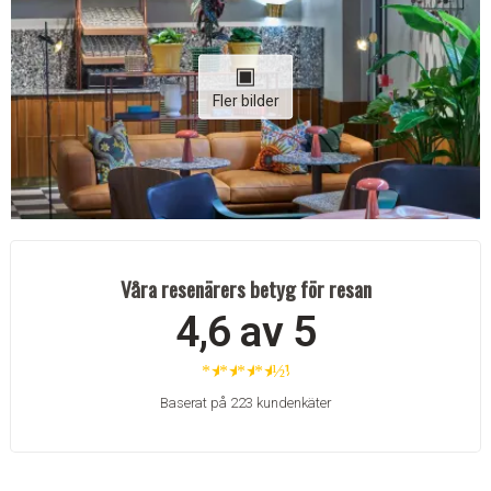
Fler bilder
Våra resenärers betyg för resan
4,6 av 5
★
★
★
★
½
Baserat på 223 kundenkäter