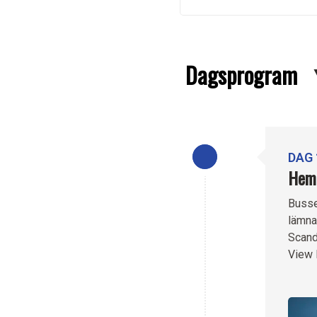
Dagsprogram
DAG 
Hemo
Busse
lämna
Scand
View 