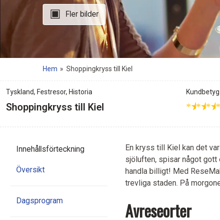
Fler bilder
Hem
»
Shoppingkryss till Kiel
Tyskland
,
Festresor
,
Historia
Kundbetyg
★
★
★
Shoppingkryss till Kiel
En kryss till Kiel kan det v
Innehålls
förteckning
sjöluften, spisar något gott 
Översikt
handla billigt! Med ReseMak
trevliga staden. På morgonen
Dagsprogram
Avreseorter