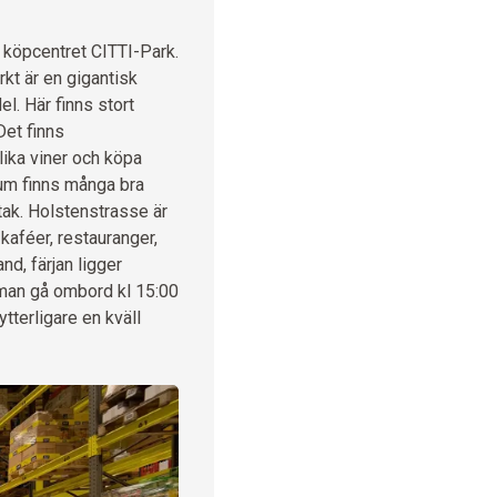
ra köpcentret CITTI-Park.
rkt är en gigantisk
l. Här finns stort
 Det finns
lika viner och köpa
rum finns många bra
ak. Holstenstrasse är
 kaféer, restauranger,
nd, färjan ligger
 man gå ombord kl 15:00
 ytterligare en kväll