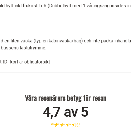
ald hytt inkl frukost ToR (Dubbelhytt med 1 våningsäng insides in
d en liten väska (typ en kabinväska/bag) och inte packa inhandla
 i bussens lastutrymme.
 ID- kort är obligatorsikt
Våra resenärers betyg för resan
4,7 av 5
★
★
★
★
½