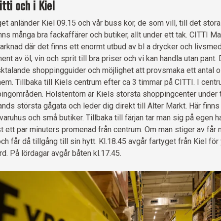
tti och i Kiel
et anländer Kiel 09.15 och vår buss kör, de som vill, till det sto
nns många bra fackaffärer och butiker, allt under ett tak. CITTI Ma
arknad där det finns ett enormt utbud av bl a drycker och livsmede
ent av öl, vin och sprit till bra priser och vi kan handla utan pant.
ktalande shoppingguider och möjlighet att provsmaka ett antal o
em. Tillbaka till Kiels centrum efter ca 3 timmar på CITTI. I cent
ingområden. Holstentörn är Kiels största shoppingcenter under t
nds största gågata och leder dig direkt till Alter Markt. Här finns
varuhus och små butiker. Tillbaka till färjan tar man sig på egen ha
t ett par minuters promenad från centrum. Om man stiger av får
ch får då tillgång till sin hytt. Kl.18.45 avgår fartyget från Kiel för
d. På lördagar avgår båten kl.17.45.