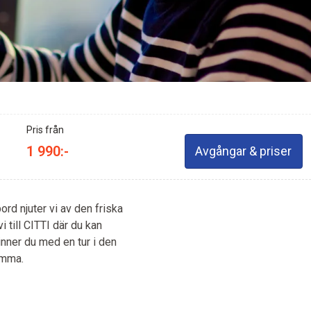
Pris från
1 990:-
Avgångar & priser
rd njuter vi av den friska
i till CITTI där du kan
inner du med en tur i den
emma.