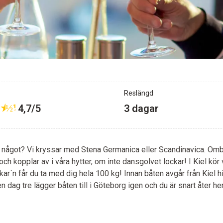
Reslängd
★
½
4,7/5
3 dagar
ar något? Vi kryssar med Stena Germanica eller Scandinavica. Ombo
och kopplar av i våra hytter, om inte dansgolvet lockar! I Kiel kör v
ar´n får du ta med dig hela 100 kg! Innan båten avgår från Kiel h
 dag tre lägger båten till i Göteborg igen och du är snart åter h