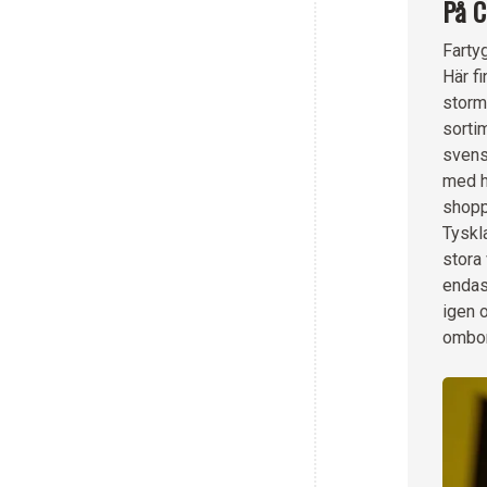
På Ci
Fartyg
Här fi
storm
sortim
svens
med h
shopp
Tyskla
stora 
endas
igen o
ombor